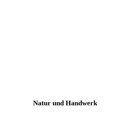
Natur und Handwerk
Ob Trekking-Tour, Lagerbau oder das Leben im
Camp,
tauche ein in die Natur und lasse Dich auf ihren